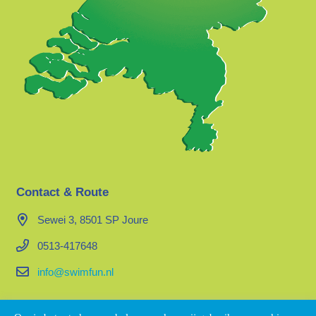
Contact & Route
Sewei 3, 8501 SP Joure
0513-417648
info@swimfun.nl
Organisatie