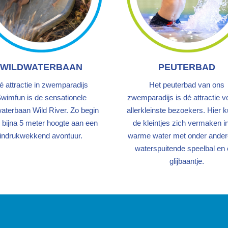
WILDWATERBAAN
PEUTERBAD
é attractie in zwemparadijs
Het peuterbad van ons
wimfun is de sensationele
zwemparadijs is dé attractie v
waterbaan Wild River. Zo begin
allerkleinste bezoekers. Hier 
p bijna 5 meter hoogte aan een
de kleintjes zich vermaken in
indrukwekkend avontuur.
warme water met onder ander
waterspuitende speelbal en
glijbaantje.