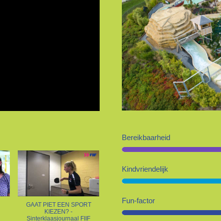
Bereikbaarheid
Kindvriendelijk
Fun-factor
GAAT PIET EEN SPORT
KIEZEN? -
Sinterklaasjournaal FIIF