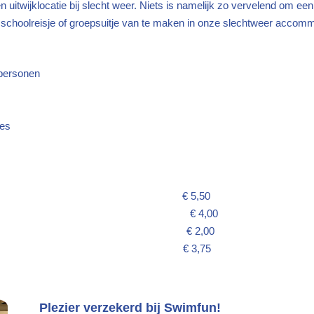
n uitwijklocatie bij slecht weer. Niets is namelijk zo vervelend om een
h schoolreisje of groepsuitje van te maken in onze slechtweer acco
uitje
25 personen
akanties
 snack, ijsje) € 5,50
s + snack € 4,00
 saus € 2,00
ja € 3,75
Plezier verzekerd bij Swimfun!