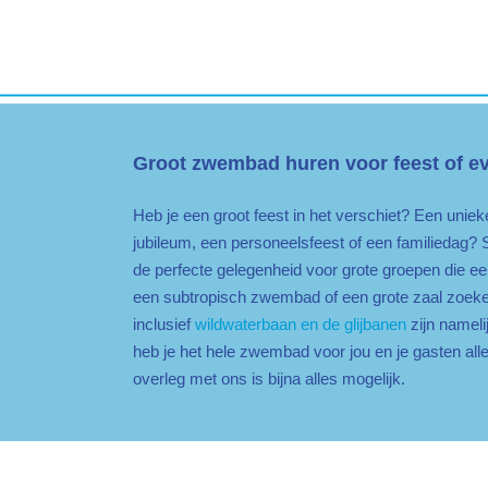
Groot zwembad huren voor feest of 
Heb je een groot feest in het verschiet? Een uniek
jubileum, een personeelsfeest of een familiedag?
de perfecte gelegenheid voor grote groepen die ee
een subtropisch zwembad of een grote zaal zoeke
inclusief
wildwaterbaan en de glijbanen
zijn nameli
heb je het hele zwembad voor jou en je gasten a
overleg met ons is bijna alles mogelijk.