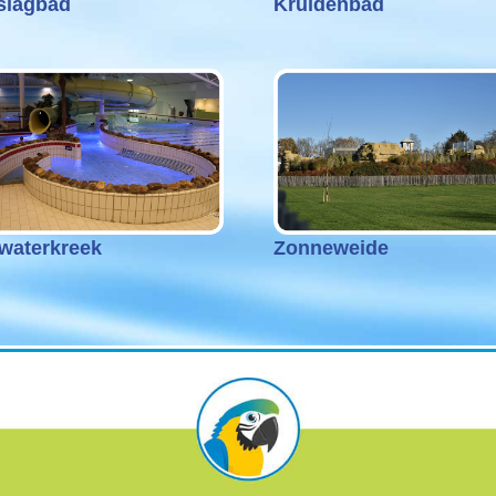
slagbad
Kruidenbad
waterkreek
Zonneweide