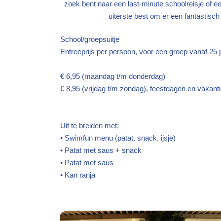
zoek bent naar een last-minute schoolreisje of ee
uiterste best om er een fantastisc
School/groeps
Entreeprijs per persoon, voor een groep vanaf 
€ 6,95 (maandag t/m donderdag)
€ 8,95 (vrijdag t/m zondag), feestdagen en v
Uit te breiden met:
• Swimfun menu (patat,
• Patat met sau
• Patat met
• Kan ran