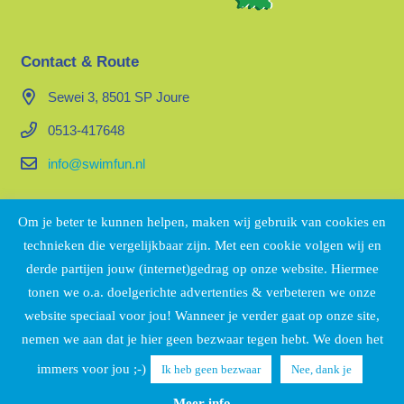
Contact & Route
Sewei 3, 8501 SP Joure
0513-417648
info@swimfun.nl
Organisatie
Om je beter te kunnen helpen, maken wij gebruik van cookies en
technieken die vergelijkbaar zijn. Met een cookie volgen wij en
Swimfun maakt onderdeel uit van Sportbedrijf De Fryske
derde partijen jouw (internet)gedrag op onze website. Hiermee
Marren. Bekijk voor meer informatie
op de website.
tonen we o.a. doelgerichte advertenties & verbeteren we onze
website speciaal voor jou! Wanneer je verder gaat op onze site,
nemen we aan dat je hier geen bezwaar tegen hebt. We doen het
immers voor jou ;-)
Ik heb geen bezwaar
Nee, dank je
Copyright © 2026 Sportbedrijf De Fryske Marren
|
Privacy
Policy
Meer info