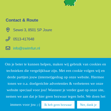
Contact & Route
Sewei 3, 8501 SP Joure
0513-417648
info@swimfun.nl
Organisatie
Om je beter te kunnen helpen, maken wij gebruik van cookies en
technieken die vergelijkbaar zijn. Met een cookie volgen wij en
Swimfun maakt onderdeel uit van Sportbedrijf De Fryske
derde partijen jouw (internet)gedrag op onze website. Hiermee
Marren. Bekijk voor meer informatie
op de website.
tonen we o.a. doelgerichte advertenties & verbeteren we onze
website speciaal voor jou! Wanneer je verder gaat op onze site,
nemen we aan dat je hier geen bezwaar tegen hebt. We doen het
immers voor jou ;-)
Ik heb geen bezwaar
Nee, dank je
Copyright © 2026 Sportbedrijf De Fryske Marren
|
Privacy